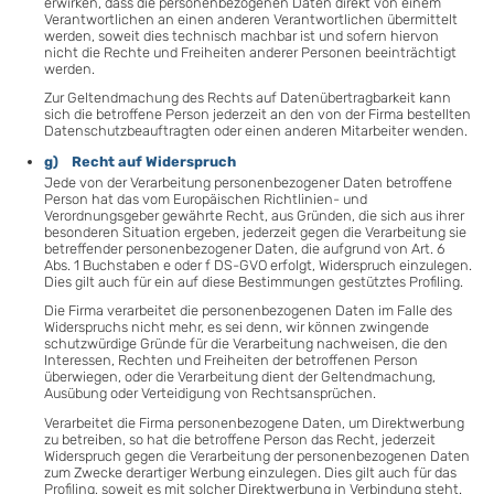
erwirken, dass die personenbezogenen Daten direkt von einem
Verantwortlichen an einen anderen Verantwortlichen übermittelt
werden, soweit dies technisch machbar ist und sofern hiervon
nicht die Rechte und Freiheiten anderer Personen beeinträchtigt
werden.
Zur Geltendmachung des Rechts auf Datenübertragbarkeit kann
sich die betroffene Person jederzeit an den von der Firma bestellten
Datenschutzbeauftragten oder einen anderen Mitarbeiter wenden.
g) Recht auf Widerspruch
Jede von der Verarbeitung personenbezogener Daten betroffene
Person hat das vom Europäischen Richtlinien- und
Verordnungsgeber gewährte Recht, aus Gründen, die sich aus ihrer
besonderen Situation ergeben, jederzeit gegen die Verarbeitung sie
betreffender personenbezogener Daten, die aufgrund von Art. 6
Abs. 1 Buchstaben e oder f DS-GVO erfolgt, Widerspruch einzulegen.
Dies gilt auch für ein auf diese Bestimmungen gestütztes Profiling.
Die Firma verarbeitet die personenbezogenen Daten im Falle des
Widerspruchs nicht mehr, es sei denn, wir können zwingende
schutzwürdige Gründe für die Verarbeitung nachweisen, die den
Interessen, Rechten und Freiheiten der betroffenen Person
überwiegen, oder die Verarbeitung dient der Geltendmachung,
Ausübung oder Verteidigung von Rechtsansprüchen.
Verarbeitet die Firma personenbezogene Daten, um Direktwerbung
zu betreiben, so hat die betroffene Person das Recht, jederzeit
Widerspruch gegen die Verarbeitung der personenbezogenen Daten
zum Zwecke derartiger Werbung einzulegen. Dies gilt auch für das
Profiling, soweit es mit solcher Direktwerbung in Verbindung steht.