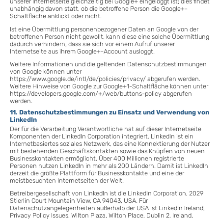
unserer Internetseite gleichzeitig bei Google+ eingeloggt ist; dies findet
unabhängig davon statt, ob die betroffene Person die Google+-
Schaltfläche anklickt oder nicht.
Ist eine Übermittlung personenbezogener Daten an Google von der
betroffenen Person nicht gewollt, kann diese eine solche Übermittlung
dadurch verhindern, dass sie sich vor einem Aufruf unserer
Internetseite aus ihrem Google+-Account ausloggt.
Weitere Informationen und die geltenden Datenschutzbestimmungen
von Google können unter
https://www.google.de/intl/de/policies/privacy/ abgerufen werden.
Weitere Hinweise von Google zur Google+1-Schaltfläche können unter
https://developers.google.com/+/web/buttons-policy abgerufen
werden.
11. Datenschutzbestimmungen zu Einsatz und Verwendung von
LinkedIn
Der für die Verarbeitung Verantwortliche hat auf dieser Internetseite
Komponenten der LinkedIn Corporation integriert. LinkedIn ist ein
Internetbasiertes soziales Netzwerk, das eine Konnektierung der Nutzer
mit bestehenden Geschäftskontakten sowie das Knüpfen von neuen
Businesskontakten ermöglicht. Über 400 Millionen registrierte
Personen nutzen LinkedIn in mehr als 200 Ländern. Damit ist LinkedIn
derzeit die größte Plattform für Businesskontakte und eine der
meistbesuchten Internetseiten der Welt.
Betreibergesellschaft von LinkedIn ist die LinkedIn Corporation, 2029
Stierlin Court Mountain View, CA 94043, USA. Für
Datenschutzangelegenheiten außerhalb der USA ist LinkedIn Ireland,
Privacy Policy Issues, Wilton Plaza, Wilton Place, Dublin 2, Ireland,