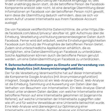
unserer Internetseite gleichzeitig bei Facebook eingeloggt ist; dies
findet unabhängig davon statt, ob die betroffene Person die Facebook-
Komponente anklickt oder nicht. Ist eine derartige Übermittlung dieser
Informationen an Facebook von der betroffenen Person nicht gewollt,
kann diese die Übermittlung dadurch verhindern, dass sie sich vor
einem Aufruf unserer Internetseite aus ihrem Facebook-Account
ausloggt.
Die von Facebook veröffentlichte Datenrichtlinie, die unter https://de-
de.facebook.com/about/privacy/ abrufbar ist, gibt Aufschluss über die
Erhebung, Verarbeitung und Nutzung personenbezogener Daten durch
Facebook. Ferner wird dort erläutert, welche Einstellungsmöglichkeiten
Facebook zum Schutz der Privatsphäre der betroffenen Person bietet.
Zudem sind unterschiedliche Applikationen erhältlich, die es
ermöglichen, eine Datenübermittlung an Facebook zu unterdrücken.
Solche Applikationen können durch die betroffene Person genutzt
werden, um eine Datenübermittlung an Facebook zu unterdrücken.
9. Datenschutzbestimmungen zu Einsatz und Verwendung von
Google Analytics (mit Anonymisierungsfunktion)
Der für die Verarbeitung Verantwortliche hat auf dieser Internetseite
die Komponente Google Analytics (mit Anonymisierungsfunktion)
integriert. Google Analytics ist ein Web-Analyse-Dienst. Web-Analyse
ist die Erhebung, Sammlung und Auswertung von Daten über das
Verhalten von Besuchern von Internetseiten. Ein Web-Analyse-Dienst
erfasst unter anderem Daten darüber, von welcher Internetseite eine
betroffene Person auf eine Internetseite gekommen ist (sogenannte
Referrer), auf welche Unterseiten der Internetseite zugegriffen oder
wie oft und für welche Verweildauer eine Unterseite betrachtet wurde.
Eine Web-Analyse wird überwiegend zur Optimierung einer
Internetseite und zur Kosten-Nutzen-Analyse von Internetwerbung