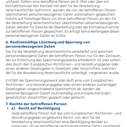
umfasst. Sofern eine betroffene Person per E-Mail oder über ein
Kontaktformular den Kontakt mit dem für die Verarbeitung
Verantwortlichen aufnimmt, werden die von der betroffenen Person
übermittelten personenbezogenen Daten automatisch gespeichert.
Solche auf freiwilliger Basis von einer betroffenen Person an den für
die Verarbeitung Verantwortlichen übermittelten personenbezogenen
Daten werden für Zwecke der Bearbeitung oder der Kontaktaufnahme
zur betroffenen Person gespeichert. Es erfolgt keine Weitergabe dieser
personenbezogenen Daten an Dritte.
6. Routinemäßige Löschung und Sperrung von
personenbezogenen Daten
Der für die Verarbeitung Verantwortliche verarbeitet und speichert
personenbezogene Daten der betroffenen Person nur für den Zeitraum,
der zur Erreichung des Speicherungszwecks erforderlich ist oder sofern
dies durch den Europäischen Richtlinien- und Verordnungsgeber oder
einen anderen Gesetzgeber in Gesetzen oder Vorschriften, welchen
der für die Verarbeitung Verantwortliche unterliegt, vorgesehen wurde.
Entfällt der Speicherungszweck oder läuft eine vom Europäischen
Richtlinien- und Verordnungsgeber oder einem anderen zuständigen
Gesetzgeber vorgeschriebene Speicherfrist ab, werden die
personenbezogenen Daten routinemäßig und entsprechend den
gesetzlichen Vorschriften gesperrt oder gelöscht.
7. Rechte der betroffenen Person
a) Recht auf Bestätigung
Jede betroffene Person hat das vom Europäischen Richtlinien- und
Verordnungsgeber eingeräumte Recht, von dem für die
Verarbeitung Verantwortlichen eine Bestätigung darüber zu
verlangen, ob sie betreffende personenbezogene Daten verarbeitet