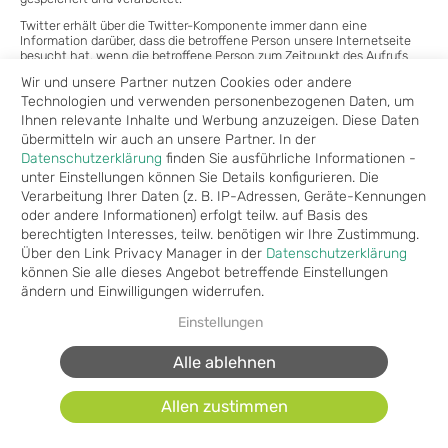
Twitter erhält über die Twitter-Komponente immer dann eine
Information darüber, dass die betroffene Person unsere Internetseite
besucht hat, wenn die betroffene Person zum Zeitpunkt des Aufrufs
unserer Internetseite gleichzeitig bei Twitter eingeloggt ist; dies findet
Wir und unsere Partner nutzen Cookies oder andere
unabhängig davon statt, ob die betroffene Person die Twitter-
Komponente anklickt oder nicht. Ist eine derartige Übermittlung dieser
Technologien und verwenden personenbezogenen Daten, um
Informationen an Twitter von der betroffenen Person nicht gewollt,
Ihnen relevante Inhalte und Werbung anzuzeigen. Diese Daten
kann diese die Übermittlung dadurch verhindern, dass sie sich vor
übermitteln wir auch an unsere Partner. In der
einem Aufruf unserer Internetseite aus ihrem Twitter-Account
Datenschutzerklärung
finden Sie ausführliche Informationen -
ausloggt.
unter Einstellungen können Sie Details konfigurieren. Die
Die geltenden Datenschutzbestimmungen von Twitter sind unter
Verarbeitung Ihrer Daten (z. B. IP-Adressen, Geräte-Kennungen
https://twitter.com/privacy?lang=de abrufbar.
oder andere Informationen) erfolgt teilw. auf Basis des
13. Rechtsgrundlage der Verarbeitung
berechtigten Interesses, teilw. benötigen wir Ihre Zustimmung.
Art. 6 I lit. a DS-GVO dient unserem Unternehmen als Rechtsgrundlage
Über den Link Privacy Manager in der
Datenschutzerklärung
für Verarbeitungsvorgänge, bei denen wir eine Einwilligung für einen
können Sie alle dieses Angebot betreffende Einstellungen
bestimmten Verarbeitungszweck einholen. Ist die Verarbeitung
personenbezogener Daten zur Erfüllung eines Vertrags, dessen
ändern und Einwilligungen widerrufen.
Vertragspartei die betroffene Person ist, erforderlich, wie dies
beispielsweise bei Verarbeitungsvorgängen der Fall ist, die für eine
Einstellungen
Lieferung von Waren oder die Erbringung einer sonstigen Leistung oder
Gegenleistung notwendig sind, so beruht die Verarbeitung auf Art. 6 I
Alle ablehnen
lit. b DS-GVO. Gleiches gilt für solche Verarbeitungsvorgänge die zur
Durchführung vorvertraglicher Maßnahmen erforderlich sind, etwa in
Fällen von Anfragen zur unseren Produkten oder Leistungen.
Allen zustimmen
Unterliegt unser Unternehmen einer rechtlichen Verpflichtung durch
welche eine Verarbeitung von personenbezogenen Daten erforderlich
wird, wie beispielsweise zur Erfüllung steuerlicher Pflichten, so basiert