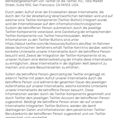
Betreibergesellschaft von Twitter ist die Twitter, Inc., 1355 Market
Street, Suite 900, San Francisco, CA 94103, USA.
Durch jeden Aufruf einer der Einzelseiten dieser Internetseite, die
durch den für die Verarbeitung Verantwortlichen betrieben wird und auf
welcher eine Twitter-Komponente (Twitter-Button) integriert wurde,
wird der Internetbrowser auf dem informationstechnologischen
System der betroffenen Person automatisch durch die jeweilige
Twitter-Komponente veranlasst, eine Darstellung der entsprechenden
Twitter-Komponente von Twitter herunterzuladen. Weitere
Informationen zu den Twitter-Buttons sind unter
https://about.twitter.com/de/resources/buttons abrufbar. Im Rahmen
dieses technischen Verfahrens erhält Twitter Kenntnis darüber, welche
konkrete Unterseite unserer Internetseite durch die betroffene Person
besucht wird. Zweck der Integration der Twitter-Komponente ist es,
unseren Nutzern eine Weiterverbreitung der Inhalte diese Internetseite
zu ermöglichen, diese Internetseite in der digitalen Welt bekannt zu
machen und unsere Besucherzahlen zu erhöhen.
Sofern die betroffene Person gleichzeitig bei Twitter eingeloggt ist,
erkennt Twitter mit jedem Aufruf unserer Internetseite durch die
betroffene Person und während der gesamten Dauer des jeweiligen
Aufenthaltes auf unserer Internetseite, welche konkrete Unterseite
unserer Internetseite die betroffene Person besucht. Diese
Informationen werden durch die Twitter-Komponente gesammelt und
durch Twitter dem jeweiligen Twitter-Account der betroffenen Person
zugeordnet. Betätigt die betroffene Person einen der auf unserer
Internetseite integrierten Twitter-Buttons, werden die damit
übertragenen Daten und Informationen dem persönlichen Twitter-
Benutzerkonto der betroffenen Person zugeordnet und von Twitter
gespeichert und verarbeitet.