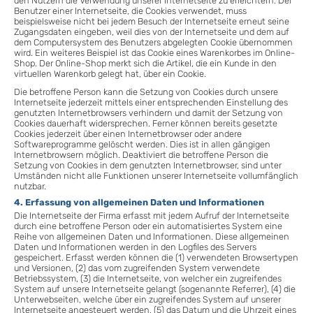
den Nutzern die Verwendung unserer Internetseite zu erleichtern. Der
Benutzer einer Internetseite, die Cookies verwendet, muss
beispielsweise nicht bei jedem Besuch der Internetseite erneut seine
Zugangsdaten eingeben, weil dies von der Internetseite und dem auf
dem Computersystem des Benutzers abgelegten Cookie übernommen
wird. Ein weiteres Beispiel ist das Cookie eines Warenkorbes im Online-
Shop. Der Online-Shop merkt sich die Artikel, die ein Kunde in den
virtuellen Warenkorb gelegt hat, über ein Cookie.
Die betroffene Person kann die Setzung von Cookies durch unsere
Internetseite jederzeit mittels einer entsprechenden Einstellung des
genutzten Internetbrowsers verhindern und damit der Setzung von
Cookies dauerhaft widersprechen. Ferner können bereits gesetzte
Cookies jederzeit über einen Internetbrowser oder andere
Softwareprogramme gelöscht werden. Dies ist in allen gängigen
Internetbrowsern möglich. Deaktiviert die betroffene Person die
Setzung von Cookies in dem genutzten Internetbrowser, sind unter
Umständen nicht alle Funktionen unserer Internetseite vollumfänglich
nutzbar.
4. Erfassung von allgemeinen Daten und Informationen
Die Internetseite der Firma erfasst mit jedem Aufruf der Internetseite
durch eine betroffene Person oder ein automatisiertes System eine
Reihe von allgemeinen Daten und Informationen. Diese allgemeinen
Daten und Informationen werden in den Logfiles des Servers
gespeichert. Erfasst werden können die (1) verwendeten Browsertypen
und Versionen, (2) das vom zugreifenden System verwendete
Betriebssystem, (3) die Internetseite, von welcher ein zugreifendes
System auf unsere Internetseite gelangt (sogenannte Referrer), (4) die
Unterwebseiten, welche über ein zugreifendes System auf unserer
Internetseite angesteuert werden, (5) das Datum und die Uhrzeit eines