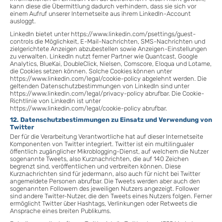
kann diese die Übermittlung dadurch verhindern, dass sie sich vor
einem Aufruf unserer Internetseite aus ihrem LinkedIn-Account
ausloggt.
LinkedIn bietet unter https://www.linkedin.com/psettings/guest-
controls die Möglichkeit, E-Mail-Nachrichten, SMS-Nachrichten und
zielgerichtete Anzeigen abzubestellen sowie Anzeigen-Einstellungen
zu verwalten. LinkedIn nutzt ferner Partner wie Quantcast, Google
Analytics, BlueKai, DoubleClick, Nielsen, Comscore, Eloqua und Lotame,
die Cookies setzen können. Solche Cookies können unter
https://www.linkedin.com/legal/cookie-policy abgelehnt werden. Die
geltenden Datenschutzbestimmungen von LinkedIn sind unter
https://www.linkedin.com/legal/privacy-policy abrufbar. Die Cookie-
Richtlinie von LinkedIn ist unter
https://www.linkedin.com/legal/cookie-policy abrufbar.
12. Datenschutzbestimmungen zu Einsatz und Verwendung von
Twitter
Der für die Verarbeitung Verantwortliche hat auf dieser Internetseite
Komponenten von Twitter integriert. Twitter ist ein multilingualer
öffentlich zugänglicher Mikroblogging-Dienst, auf welchem die Nutzer
sogenannte Tweets, also Kurznachrichten, die auf 140 Zeichen
begrenzt sind, veröffentlichen und verbreiten können. Diese
Kurznachrichten sind für jedermann, also auch für nicht bei Twitter
angemeldete Personen abrufbar. Die Tweets werden aber auch den
sogenannten Followern des jeweiligen Nutzers angezeigt. Follower
sind andere Twitter-Nutzer, die den Tweets eines Nutzers folgen. Ferner
ermöglicht Twitter über Hashtags, Verlinkungen oder Retweets die
Ansprache eines breiten Publikums.