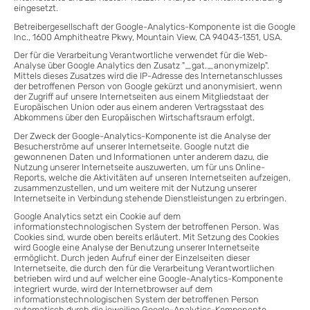
eingesetzt.
Betreibergesellschaft der Google-Analytics-Komponente ist die Google
Inc., 1600 Amphitheatre Pkwy, Mountain View, CA 94043-1351, USA.
Der für die Verarbeitung Verantwortliche verwendet für die Web-
Analyse über Google Analytics den Zusatz "_gat._anonymizeIp".
Mittels dieses Zusatzes wird die IP-Adresse des Internetanschlusses
der betroffenen Person von Google gekürzt und anonymisiert, wenn
der Zugriff auf unsere Internetseiten aus einem Mitgliedstaat der
Europäischen Union oder aus einem anderen Vertragsstaat des
Abkommens über den Europäischen Wirtschaftsraum erfolgt.
Der Zweck der Google-Analytics-Komponente ist die Analyse der
Besucherströme auf unserer Internetseite. Google nutzt die
gewonnenen Daten und Informationen unter anderem dazu, die
Nutzung unserer Internetseite auszuwerten, um für uns Online-
Reports, welche die Aktivitäten auf unseren Internetseiten aufzeigen,
zusammenzustellen, und um weitere mit der Nutzung unserer
Internetseite in Verbindung stehende Dienstleistungen zu erbringen.
Google Analytics setzt ein Cookie auf dem
informationstechnologischen System der betroffenen Person. Was
Cookies sind, wurde oben bereits erläutert. Mit Setzung des Cookies
wird Google eine Analyse der Benutzung unserer Internetseite
ermöglicht. Durch jeden Aufruf einer der Einzelseiten dieser
Internetseite, die durch den für die Verarbeitung Verantwortlichen
betrieben wird und auf welcher eine Google-Analytics-Komponente
integriert wurde, wird der Internetbrowser auf dem
informationstechnologischen System der betroffenen Person
automatisch durch die jeweilige Google-Analytics-Komponente