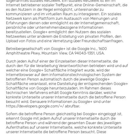
sogenanntes soziales Netzwerk. Ein soziales Netzwerk ist ein im
Internet betriebener sozialer Treffpunkt, eine Online-Gemeinschaft, die
es den Nutzern in der Regel ermöglicht, untereinander zu
kommunizieren und im virtuellen Raum zu interagieren. Ein soziales
Netzwerk kann als Plattform zum Austausch von Meinungen und
Erfahrungen dienen oder ermöglicht es der Internetgemeinschaft,
persönliche oder unternehmensbezogene Informationen
bereitzustellen. Google+ ermöglicht den Nutzern des sozialen
Netzwerkes unter anderem die Erstellung von privaten Profilen, den
Upload von Fotos und eine Vernetzung über Freundschaftsanfragen.
Betreibergesellschaft von Google+ ist die Google Inc., 1600
Amphitheatre Pkwy, Mountain View, CA 94043-1351, USA.
Durch jeden Aufruf einer der Einzelseiten dieser Internetseite, die
durch den für die Verarbeitung Verantwortlichen betrieben wird und auf
welcher eine Google+ Schaltfläche integriert wurde, wird der
Internetbrowser auf dem informationstechnologischen System der
betroffenen Person automatisch durch die jeweilige Google+
Schaltfläche veranlasst, eine Darstellung der entsprechenden Google+
Schaltfläche von Google herunterzuladen. Im Rahmen dieses
technischen Verfahrens erhält Google Kenntnis darüber, welche
konkrete Unterseite unserer Internetseite durch die betroffene Person
besucht wird. Genauere Informationen zu Google+ sind unter
https://developers.google.com/+/ abrufbar.
Sofern die betroffene Person gleichzeitig bei Google+ eingeloggt ist,
erkennt Google mit jedem Aufruf unserer Internetseite durch die
betroffene Person und während der gesamten Dauer des jeweiligen
Aufenthaltes auf unserer Internetseite, welche konkrete Unterseite
unserer Internetseite die betroffene Person besucht. Diese