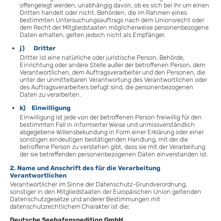
offengelegt werden, unabhängig davon, ob es sich bei ihr um einen
Dritten handelt oder nicht. Behörden, die im Rahmen eines
bestimmten Untersuchungsauftrags nach dem Unionsrecht oder
dem Recht der Mitgliedstaaten möglicherweise personenbezogene
Daten erhalten, gelten jedoch nicht als Empfänger.
j) Dritter
Dritter ist eine natürliche oder juristische Person, Behörde,
Einrichtung oder andere Stelle außer der betroffenen Person, dem
Verantwortlichen, dem Auftragsverarbeiter und den Personen, die
unter der unmittelbaren Verantwortung des Verantwortlichen oder
des Auftragsverarbeiters befugt sind, die personenbezogenen
Daten zu verarbeiten.
k) Einwilligung
Einwilligung ist jede von der betroffenen Person freiwillig für den
bestimmten Fall in informierter Weise und unmissverständlich
abgegebene Willensbekundung in Form einer Erklärung oder einer
sonstigen eindeutigen bestätigenden Handlung, mit der die
betroffene Person zu verstehen gibt, dass sie mit der Verarbeitung
der sie betreffenden personenbezogenen Daten einverstanden ist.
2. Name und Anschrift des für die Verarbeitung
Verantwortlichen
Verantwortlicher im Sinne der Datenschutz-Grundverordnung,
sonstiger in den Mitgliedstaaten der Europäischen Union geltenden
Datenschutzgesetze und anderer Bestimmungen mit
datenschutzrechtlichem Charakter ist die:
Deutsche Seehafenspedition GmbH