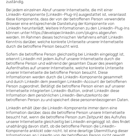
zuständig.
Bei jedem einzelnen Abruf unserer Internetseite, die mit einer
LinkedIn-Komponente (LinkedIn-Plug-In) ausgestattet ist, veranlasst
diese Komponente, dass der von der betroffenen Person verwendete
Browser eine entsprechende Darstellung der Komponente von
LinkedIn herunterlädt. Weitere Informationen zu den LinkedIn-Plug-Ins
können unter https://developer.linkedin.com/plugins abgerufen
werden. Im Rahmen dieses technischen Verfahrens erhält LinkedIn
Kenntnis darüber, welche konkrete Unterseite unserer Internetseite
durch die betroffene Person besucht wird.
Sofern die betroffene Person gleichzeitig bei LinkedIn eingeloggt ist,
erkennt LinkedIn mit jedem Aufruf unserer Internetseite durch die
betroffene Person und während der gesamten Dauer des jeweiligen
Aufenthaltes auf unserer Internetseite, welche konkrete Unterseite
unserer Internetseite die betroffene Person besucht. Diese
Informationen werden durch die LinkedIn-Komponente gesammelt
und durch LinkedIn dem jeweiligen LinkedIn-Account der betroffenen
Person zugeordnet. Betätigt die betroffene Person einen auf unserer
Internetseite integrierten LinkedIn-Button, ordnet LinkedIn diese
Information dem persönlichen LinkedIn-Benutzerkonto der
betroffenen Person zu und speichert diese personenbezogenen Daten.
LinkedIn erhält über die LinkedIn-Komponente immer dann eine
Information darüber, dass die betroffene Person unsere Internetseite
besucht hat, wenn die betroffene Person zum Zeitpunkt des Aufrufes
unserer Internetseite gleichzeitig bei LinkedIn eingeloggt ist; dies findet
unabhängig davon statt, ob die betroffene Person die LinkedIn-
Komponente anklickt oder nicht. Ist eine derartige Übermittlung dieser
Informationen an LinkedIn von der betroffenen Person nicht gewollt,