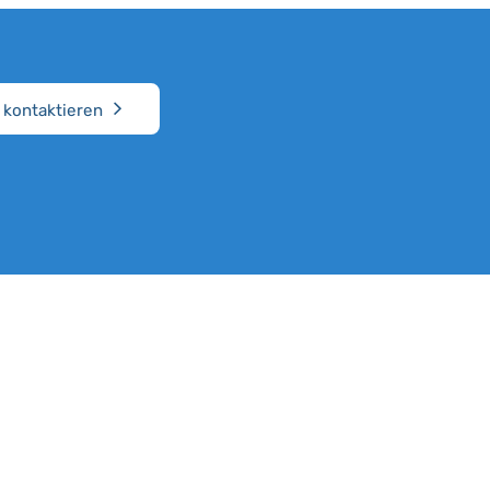
 kontaktieren
Sitemap
Leistungen
Startseite
Seefracht
it
Leistungen
Luftfracht
Unternehmen
Landtransporte