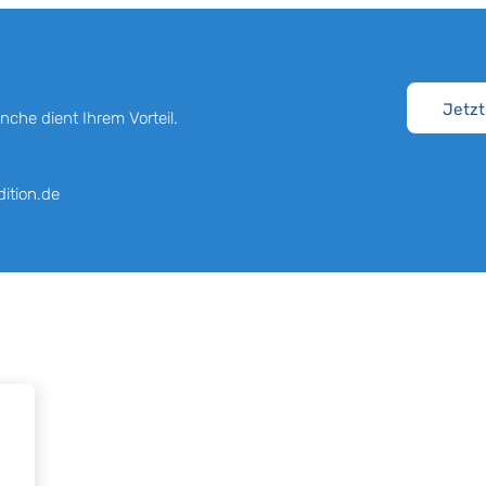
Jetzt
nche dient Ihrem Vorteil.
ition.de
Qualitätsstandards
Wir arbeiten ausschließlich nach den Allgemeinen
ündet
Deutschen Spediteurbedingungen (ADSp) und – sowe
diese für die Erbringung logistischer Leistungen nicht